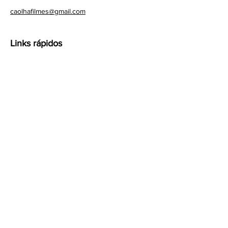
caolhafilmes@gmail.com
Links rápidos
Caolha Filmes
Estúdio Dogzilla
Newsletter
Assine para saber mais novidades
sobre a animação
Email
Assinar