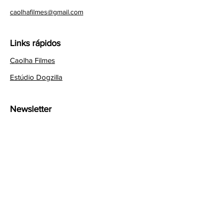
caolhafilmes@gmail.com
Links rápidos
Caolha Filmes
Estúdio Dogzilla
Newsletter
Assine para saber mais novidades
sobre a animação
Email
Assinar